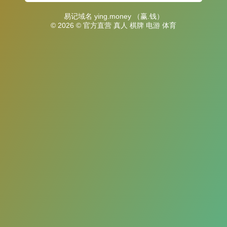
易记域名 ying.money （赢.钱）
© 2026 © 官方直营 真人 棋牌 电游 体育